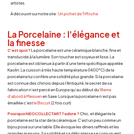
artistes.
A découvrir sur notre site :
Un pichet de Tiffoche
La Porcelaine : l'élégance et
la finesse
C’est quoi ?
La porcelaine est une céramique blanche, fine et
translucide à la lumière. Son toucher est soyeux et lisse. La
porcelaine est obtenue à partir d’une terre spécifique appelée
Kaolin. La cuisson à très haute température (1400°C) de la
porcelaine lui confère une solidité plus grande. Si la porcelaine
est connue des chinois depuis l’Antiquité, le secret de sa
fabrication n’est percé en Europe qu’au début du
18eme
d’abord à Meissen
en Saxe. Lorsque la porcelaine n’est pas
émaillée c’est
le Biscuit
(2 fois cuit)
Pourquoi NEOCOLLECTART l’adore ?
Chic, et élégante la
porcelaine est la star de la céramique. C’est un peu comme un
bijou posé sur une table. Elle évoque les diners raffinés et les
grandes maisons. Sa solidité et sa délicatesse se conjuguent