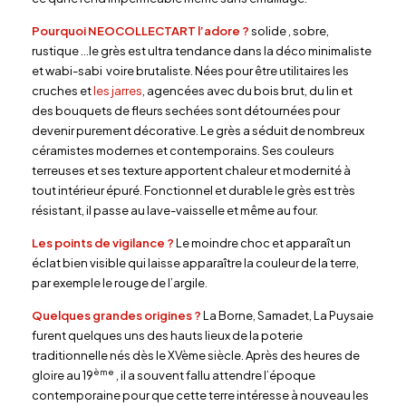
Pourquoi NEOCOLLECTART l’adore ?
solide , sobre,
rustique …le grès est ultra tendance dans la déco minimaliste
et wabi-sabi voire brutaliste. Nées pour être utilitaires les
cruches et
les jarres
, agencées avec du bois brut, du lin et
des bouquets de fleurs sechées sont détournées pour
devenir purement décorative. Le grès a séduit de nombreux
céramistes modernes et contemporains. Ses couleurs
terreuses et ses texture apportent chaleur et modernité à
tout intérieur épuré. Fonctionnel et durable le grès est très
résistant, il passe au lave-vaisselle et même au four.
Les points de vigilance ?
Le moindre choc et apparaît un
éclat bien visible qui laisse apparaître la couleur de la terre,
par exemple le rouge de l’argile.
Quelques grandes origines ?
La Borne, Samadet, La Puysaie
furent quelques uns des hauts lieux de la poterie
traditionnelle nés dès le XVème siècle. Après des heures de
ème
gloire au 19
, il a souvent fallu attendre l’époque
contemporaine pour que cette terre intéresse à nouveau les