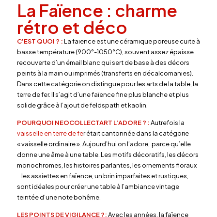
La Faïence : charme
rétro et déco
C’EST QUOI ? :
La faïence est une céramique poreuse cuite à
basse température (900°-1050°C), souvent assez épaisse
recouverte d’un émail blanc qui sert de base à des décors
peints à la main ou imprimés (transferts en décalcomanies).
Dans cette catégorie on distingue pour les arts de la table, la
terre de fer. Il s’agit d’une faïence fine plus blanche et plus
solide grâce à l’ajout de feldspath et kaolin.
POURQUOI NEOCOLLECTART L’ADORE ? :
Autrefois la
vaisselle en terre de fe
r était cantonnée dans la catégorie
« vaisselle ordinaire ». Aujourd’hui on l’adore, parce qu’elle
donne une âme à une table. Les motifs décoratifs, les décors
monochromes, les histoires parlantes, les ornements floraux
…les assiettes en faïence, un brin imparfaites et rustiques,
sont idéales pour créer une table à l’ambiance vintage
teintée d’une note bohême.
LES POINTS DE VIGILANCE ?:
Avec les années, la faïence