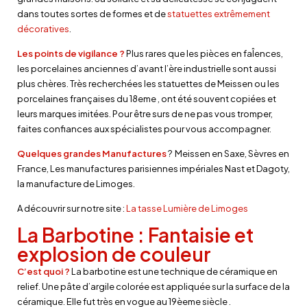
dans toutes sortes de formes et de
statuettes extrêmement
décoratives
.
Les points de vigilance ?
Plus rares que les pièces en faÎences,
les porcelaines anciennes d’avant l’ère industrielle sont aussi
plus chères. Très recherchées les statuettes de Meissen ou les
porcelaines françaises du 18eme , ont été souvent copiées et
leurs marques imitées. Pour être surs de ne pas vous tromper,
faites confiances aux spécialistes pour vous accompagner.
Quelques grandes Manufactures
? Meissen en Saxe, Sèvres en
France, Les manufactures parisiennes impériales Nast et Dagoty,
la manufacture de Limoges.
A découvrir sur notre site :
La tasse Lumière de Limoges
La Barbotine : Fantaisie et
explosion de couleur
C’est quoi ?
La barbotine est une technique de céramique en
relief. Une pâte d’argile colorée est appliquée sur la surface de la
céramique. Elle fut très en vogue au 19èeme siècle .