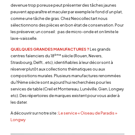
devenue trop poreuse peut présenter des tâches jaunes
peuvent apparaître et maculer par exemple le fond d’un plat,
comme une tâche de gras. Chez Neocollectart nous
sélectionnons des pièces en bon état de conservation. Pour
les préserver, un conseil : pas de micro-onde et on limite le
lave-vaisselle.
QUELQUES GRANDES MANUFACTURES ?
Les grands
ème
centres faïenciers du 18
siècle (Rouen, Nevers,
Strasbourg, Delft…etc), identifiables à leur décor sont à
réserver plutôt aux collections thématiques ou aux
compositions murales. Plusieurs manufactures renommées
du 19ème siècle sont aujourd’hui recherchées pour les
services de table (Creil et Montereau, Lunéville, Gien, Longwy
etc). Des répertoires de marques existent pour vous aider à
les dater.
A découvrir sur notre site :
Le service « Oiseau de Paradis »
Longwy