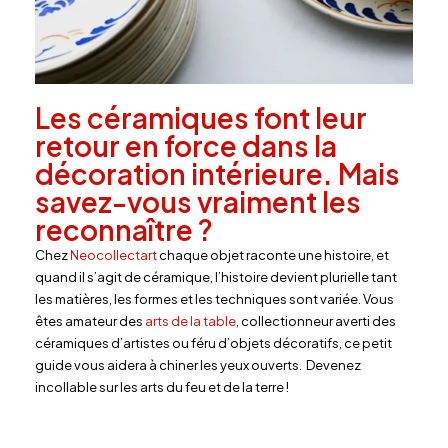
Les céramiques font leur
retour en force dans la
décoration intérieure. Mais
savez-vous vraiment les
reconnaître ?
Chez
Neocollectart
chaque objet raconte une histoire, et
quand il s’agit de céramique, l’histoire devient plurielle tant
les matières, les formes et les techniques sont variée. Vous
êtes amateur des
arts de la table
, collectionneur averti des
céramiques d’artistes ou féru d’objets décoratifs, ce petit
guide vous aidera à chiner les yeux ouverts. Devenez
incollable sur les arts du feu et de la terre !