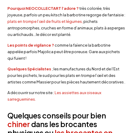
Pourquoi NEOCOLLECTART l’adore ?
très colorée, très
joyeuse, parfois un peu kitsch la barbotine regorge de fantaisie :
plats en trompe l’œil de fruits et légumes,
pichets
antropomorphes, cruches en forme d’animaux, plats à asperges
ou artichauds…le décor est planté.
Les points de vigilance ?
comme la faïence la barbotine
appelée parfois Majolica peut être poreuse. Gare aux pichets
qui fuient !
Quelques Spécialistes
; les manufactures du Nord et de l’Est
pour les pichets, le sud pour les plats en trompe l’œil et des
artistes comme Massier pour les pièces hautement décoratives .
A découvrir sur notre site :
Les assiettes aux oiseaux
sarreguemines.
Quelques conseils pour bien
chiner
dans les brocantes
physiques ou
les brocantes en