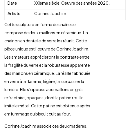
Date
XXIeme siècle. Oeuvre des années 2020.
Artiste
Corinne Joachim.
Cette sculpture en forme de chaîne se
compose de deux maillons en céramique. Un
chainon en dentelle de verre les réunit. Cette
pièce unique est l’œuvre de Corinne Joachim.
Les amateurs apprécieront le contraste entre
la fragilité du verre et la robustesse apparente
des maillons en céramique. La résille fabriquée
en verre à la flamme, légère, laisse passer la
lumière. Elle s’oppose aux maillons en grès
réfractaire, opaques, dont la patine rouille
imite le métal. Cette patine est obtenue après
emfummage du biscuit cuit au four.
Corinne Joachim associe ces deux matières,